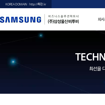
KOREA DOMAIN : http://특판.kr
회사