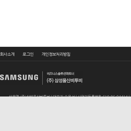
회사소개
로그인
개인정보처리방침
상호명 (주)삼성울산비투비 | 대표자 송윤서 | 사업자등록번호 610-86-04414 | TEL 
ADD 울산광역시 남구 번영로 195 (신정동, 동문아뮤티상가 317호) | E-mail
u
Copyrightsⓒ2019 (주)삼성울산비투비 All rights reserved.