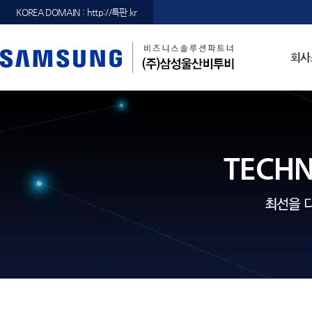
KOREA DOMAIN : http://특판.kr
회사