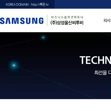
KOREA DOMAIN : http://특판.kr
회사