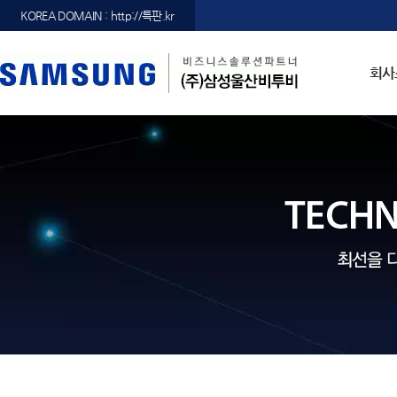
KOREA DOMAIN : http://특판.kr
회사