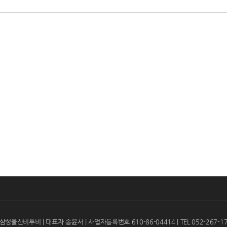
삼성울산비투비 | 대표자 송윤서 | 사업자등록번호 610-86-04414 | TEL 052-267-1717