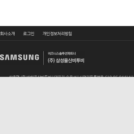
회사소개
로그인
개인정보처리방침
상호명 (주)삼성울산비투비 | 대표자 송윤서 | 사업자등록번호 610-86-04414 | TEL 
ADD 울산광역시 남구 번영로 195 (신정동, 동문아뮤티상가 317호) | E-mail
u
Copyrightsⓒ2019 (주)삼성울산비투비 All rights reserved.