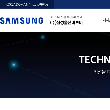
KOREA DOMAIN : http://특판.kr
회사