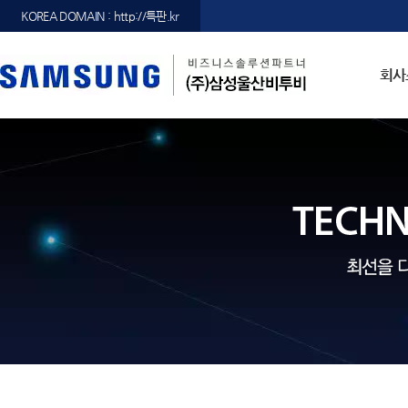
KOREA DOMAIN : http://특판.kr
회사