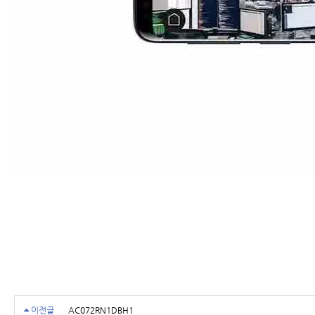
이전글
AC072RN1DBH1