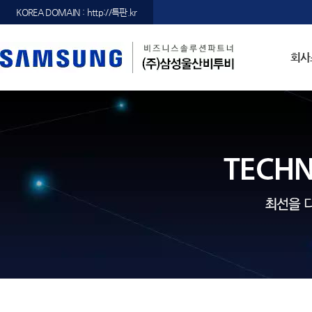
KOREA DOMAIN : http://특판.kr
회사