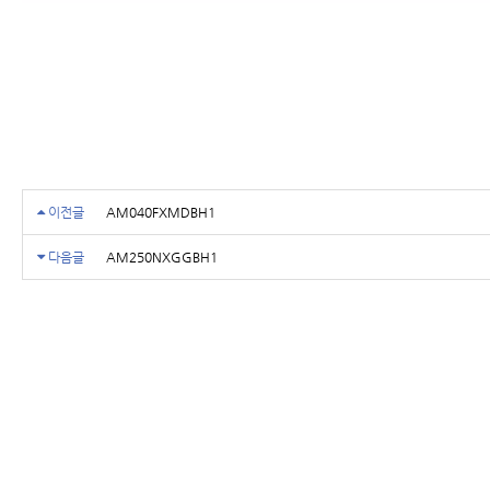
이전글
AM040FXMDBH1
다음글
AM250NXGGBH1