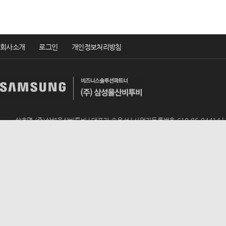
회사소개
로그인
개인정보처리방침
상호명 (주)삼성울산비투비 | 대표자 송윤서 | 사업자등록번호 610-86-04414 | TEL 
ADD 울산광역시 남구 번영로 195 (신정동, 동문아뮤티상가 317호) | E-mail
u
Copyrightsⓒ2019 (주)삼성울산비투비 All rights reserved.