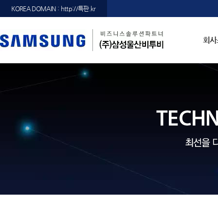
KOREA DOMAIN : http://특판.kr
회사