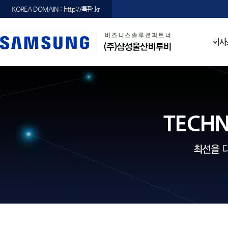
KOREA DOMAIN : http://특판.kr
회사