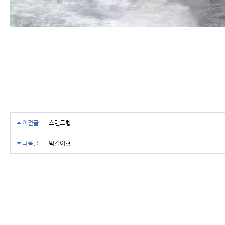
이전글
스텐드형
다음글
벽걸이형