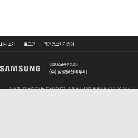
회사소개
로그인
개인정보처리방침
상호명 (주)삼성울산비투비 | 대표자 송윤서 | 사업자등록번호 610-86-04414 | TEL 
ADD 울산광역시 남구 번영로 195 (신정동, 동문아뮤티상가 317호) | E-mail
u
Copyrightsⓒ2019 (주)삼성울산비투비 All rights reserved.