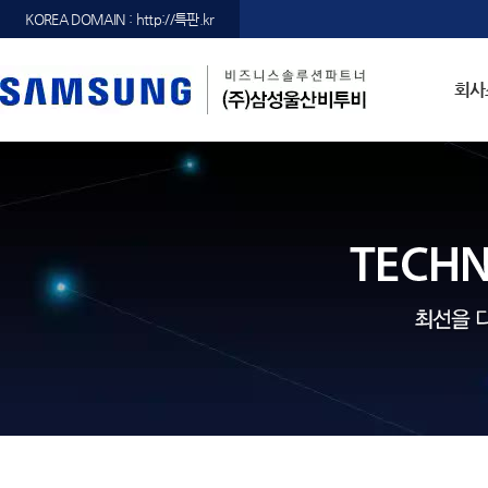
KOREA DOMAIN : http://특판.kr
회사