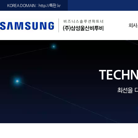
KOREA DOMAIN : http://특판.kr
회사