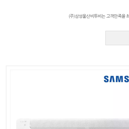
(주)삼성울산비투비는 고객만족을 