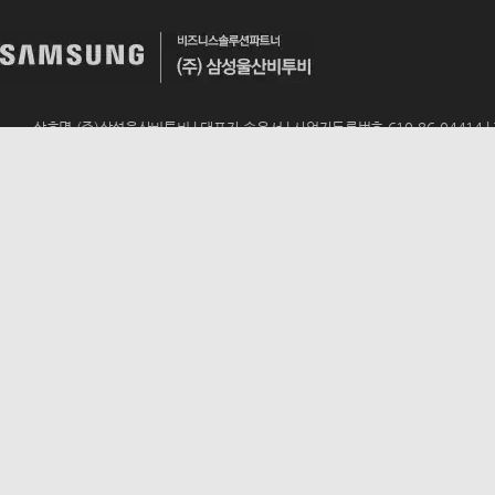
상호명 (주)삼성울산비투비 | 대표자 송윤서 | 사업자등록번호 610-86-04414 | TEL 
ADD 울산광역시 남구 번영로 195 (신정동, 동문아뮤티상가 317호) | E-mail
u
Copyrightsⓒ2019 (주)삼성울산비투비 All rights reserved.