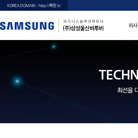
KOREA DOMAIN : http://특판.kr
회사