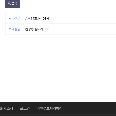
검색
이전글
AM145NN4DBH1
다음글
천장형 실내기 360
회사소개
로그인
개인정보처리방침