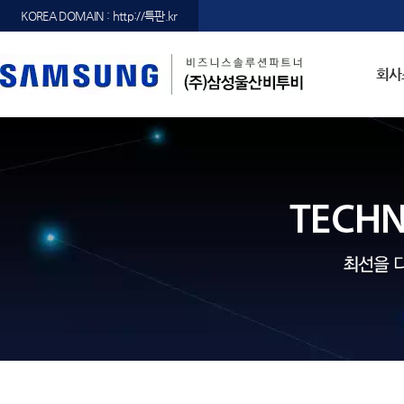
KOREA DOMAIN : http://특판.kr
회사