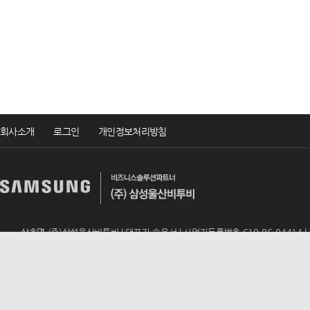
회사소개
로그인
개인정보처리방침
상호명 (주)삼성울산비투비 | 대표자 송윤서 | 사업자등록번호 610-86-04414 | TEL 
ADD 울산광역시 남구 번영로 195 (신정동, 동문아뮤티상가 317호) | E-mail
u
Copyrightsⓒ2019 (주)삼성울산비투비 All rights reserved.