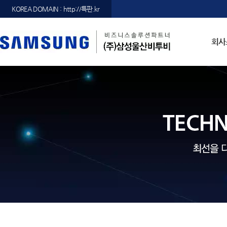
KOREA DOMAIN : http://특판.kr
회사