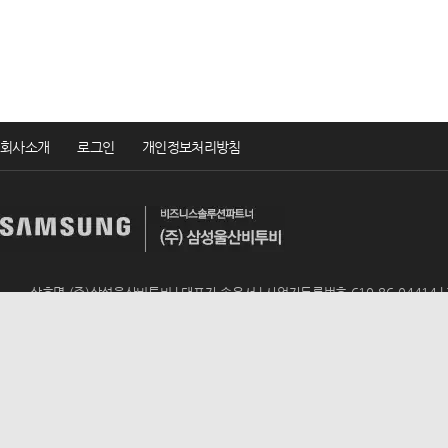
회사소개
로그인
개인정보처리방침
상호명 (주)삼성울산비투비 | 대표자 송윤서 | 사업자등록번호 610-86-04414 | TEL 
ADD 울산광역시 남구 번영로 195 (신정동, 동문아뮤티상가 317호) | E-mail
u
Copyrightsⓒ2019 (주)삼성울산비투비 All rights reserved.